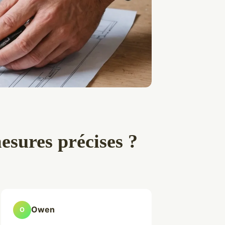
esures précises ?
Owen
O