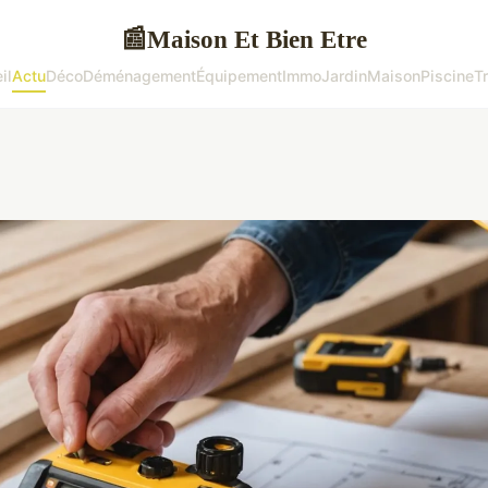
Maison Et Bien Etre
📰
il
Actu
Déco
Déménagement
Équipement
Immo
Jardin
Maison
Piscine
T