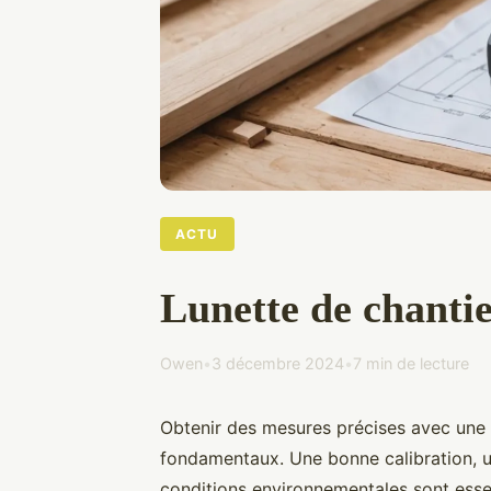
ACTU
Lunette de chanti
Owen
•
3 décembre 2024
•
7 min de lecture
Obtenir des mesures précises avec une 
fondamentaux. Une bonne calibration, un
conditions environnementales sont essen