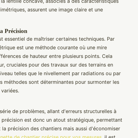
t la lentille concave, associés à des caractéristiques
dimétriques, assurent une image claire et une
a Précision
st essentiel de maîtriser certaines techniques. Par
étrique est une méthode courante où une mire
fférences de hauteur entre plusieurs points. Cela
r, cruciales pour des travaux sur des terrains en
veau telles que le nivellement par radiations ou par
s méthodes sont déterminantes pour surmonter les
 variées.
érie de problèmes, allant d'erreurs structurelles à
 précision est donc un atout stratégique, permettant
t la précision des chantiers mais aussi d'économiser
lunette de chantier précise pour vos mesures
, il est