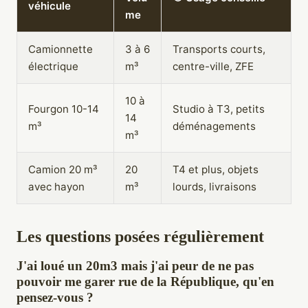
véhicule
me
Camionnette
3 à 6
Transports courts,
électrique
m³
centre-ville, ZFE
10 à
Fourgon 10-14
Studio à T3, petits
14
m³
déménagements
m³
Camion 20 m³
20
T4 et plus, objets
avec hayon
m³
lourds, livraisons
Les questions posées régulièrement
J'ai loué un 20m3 mais j'ai peur de ne pas
pouvoir me garer rue de la République, qu'en
pensez-vous ?