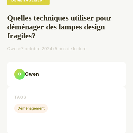
DÉMÉNAGEMENT
Quelles techniques utiliser pour
déménager des lampes design
fragiles?
Owen
•
7 octobre 2024
•
5 min de lecture
Owen
O
TAGS
Déménagement